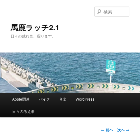
メ
イ
検
ン
索
コ
馬鹿ラッチ2.1
ン
日々の戯れ言、綴ります。
テ
ン
ツ
へ
移
動
メ
Apple関連
バイク
音楽
WordPress
イ
ン
日々の考え事
メ
ニ
ュ
投
←
前へ
次へ
→
ー
稿