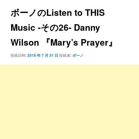
ナ
ビ
ボーノのListen to THIS
ゲ
ー
Music -その26- Danny
シ
ョ
Wilson 『Mary’s Prayer』
ン
投稿日時:
2018 年 7 月 31 日
投稿者:
ボーノ