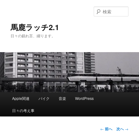
メ
イ
検
ン
索
コ
馬鹿ラッチ2.1
ン
日々の戯れ言、綴ります。
テ
ン
ツ
へ
移
動
メ
Apple関連
バイク
音楽
WordPress
イ
ン
日々の考え事
メ
ニ
ュ
投
←
前へ
次へ
→
ー
稿