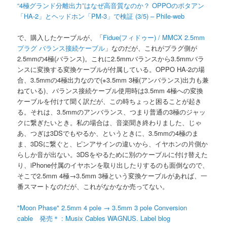
“4極グランド分離出力”はなぜ高音質なのか？ OPPOのポタアン
「HA-2」とヘッドホン「PM-3」で検証 (3/5) – Phile-web
で、購入したケーブルが、「
Fidue(フィドゥー) / MMCX 2.5mm
プラグ バランス接続ケーブル
」なのだが、これがプラグ側が
2.5mmの4極(バランス)。これに2.5mmバランスから3.5mmバラ
ンスに変換する変換ケーブルが付属している。OPPO HA-2の場
合、3.5mmの4極出力なので(※3.5mm 3極(アンバランス)出力も兼
ねている)、バランス接続ケーブル使用時は3.5mm 4極への変換
ケーブルを付けて聞く訳だが、この時ちょっと困ることが起き
る。それは、3.5mmのアンバランス、つまり普通の3極のジャッ
クに繋ぎたいとき。私の場合は、音楽聞き終わりました、じゃ
あ、つぎは3DSでもやるか、というときに、3.5mmの4極のま
ま、3DSに繋ぐと、ピンアサインの違いから、イヤホンの片側か
らしか音が出ない。3DSをやるために別のケーブルに付け替えた
り、iPhone付属のイヤホンを取り出したりするのも面倒なので、
そこで2.5mm 4極→3.5mm 3極という変換ケーブルがあれば、一
番スマートなのだが、これがなかなか売ってない。
"Moon Phase" 2.5mm 4 pole → 3.5mm 3 pole Conversion
cable 発売＊ : Musix Cables WAGNUS. Label blog