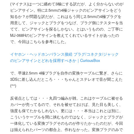
(マイナス)は一つに纏めて3極にする訳だが、よく分からないのが
ピンアサイン。特に2.5mmの4極ジャックのピンアサインをどう
知るか？が問題な訳だが、これはもう同じ2.5mmの4極プラグを
用意して、ジャックとプラグをつなげ、プラグ側にテスターを当
てて、ピンアサインを探るしかない。とはいうものの、ご丁寧に
MJ-068Hのピンアサインを教えてくれているサイトがあったの
で、今回はこちらを参考にした。
イヤホン・ヘッドホンバランス接続 プラグ/コネクタ/ジャック
のピンアサインとどれを採用すべきか｜CuriousBox
で、早速2.5mm 4極プラグを自作の変換ケーブルに繋ぎ、さらに
3DSに差し込んだところ・・・ちゃんとステレオで音が聞こえた
(^^)
反省点としては・・・丸四つ編みが雑。これはケーブルに被せる
カバーが売ってるので、それを被せておけば、見た目も美しく、
強度も保てたかもしれない。更には・・・本当はこれとは別に、
こういうケーブルを間に挟むものではなく、ジャックとプラグが
一体化している変換プラグそのものが作りたかったのだが、今回
は揃えられたパーツの都合上、作れなかった。変換プラグのみで