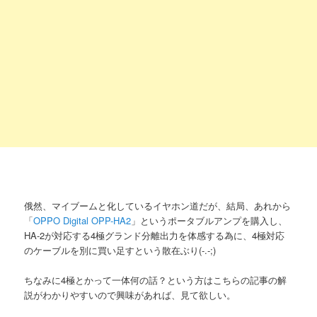
俄然、マイブームと化しているイヤホン道だが、結局、あれから
「
OPPO Digital OPP-HA2
」というポータブルアンプを購入し、
HA-2が対応する4極グランド分離出力を体感する為に、4極対応
のケーブルを別に買い足すという散在ぶり(-.-;)
ちなみに4極とかって一体何の話？という方はこちらの記事の解
説がわかりやすいので興味があれば、見て欲しい。