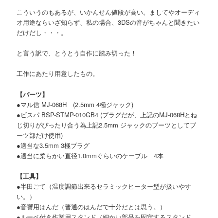
こういうのもあるが、いかんせん値段が高い。ましてやオーディ
オ用途ならいざ知らず、私の場合、3DSの音がちゃんと聞きたい
だけだし・・・。
と言う訳で、とうとう自作に踏み切った！
工作にあたり用意したもの。
【パーツ】
●マル信 MJ-068H (2.5mm 4極ジャック)
●ビスパ BSP-STMP-010GB4 (プラグだが、上記のMJ-068Hとね
じ切りがぴったり合う為上記2.5mm ジャックのブーツとしてブ
ーツ部だけ使用)
●適当な3.5mm 3極プラグ
●適当に柔らかい直径1.0mmぐらいのケーブル 4本
【工具】
●半田ごて（温度調節出来るセラミックヒーター型が扱いやす
い。）
●音響用はんだ（普通のはんだで十分だとは思う。）
●ルーペ付き作業用スタンド（細かい部品を固定するスタンド。