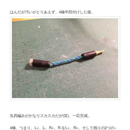
はんだが汚いがとりあえず、4極半田付けした後。
丸四編みがかなりスカスカだが(笑)、一応完成。
4極、つまり、L+、L-、R+、R-をL+、R+、そして残りの2つの−