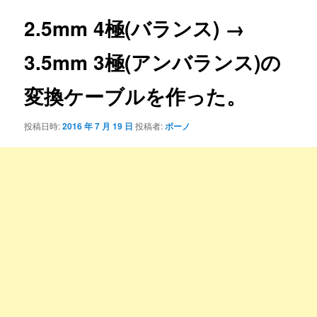
ナ
ビ
2.5mm 4極(バランス) →
ゲ
ー
3.5mm 3極(アンバランス)の
シ
ョ
変換ケーブルを作った。
ン
投稿日時:
2016 年 7 月 19 日
投稿者:
ボーノ