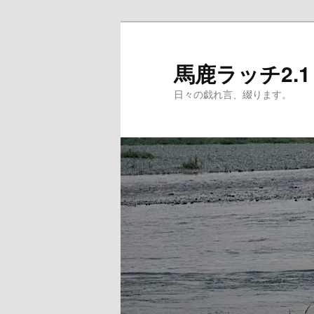
メ
イ
ン
馬鹿ラッチ2.1
コ
日々の戯れ言、綴ります。
ン
テ
ン
ツ
へ
移
動