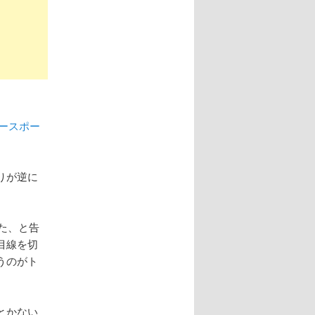
リースポー
りが逆に
た、と告
目線を切
うのがト
とかない