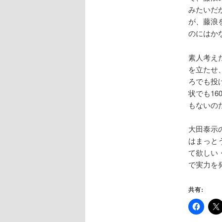
みたいだ
が、藤浪
のにはか
素人考え
を立たせ
ろでも投
状でも1
もないの
大田泰示
はまっと
て欲しい
で実力を
共有: