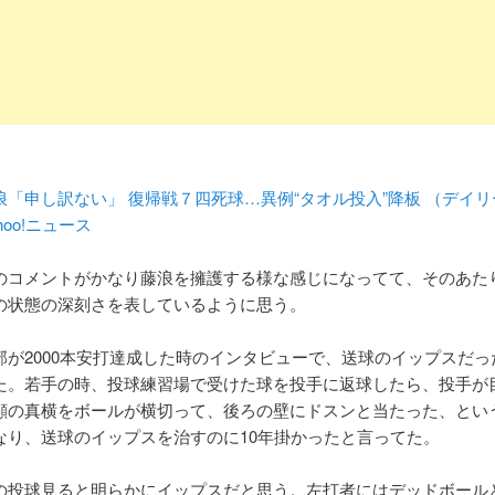
浪「申し訳ない」 復帰戦７四死球…異例“タオル投入”降板 （デイ
ahoo!ニュース
のコメントがかなり藤浪を擁護する様な感じになってて、そのあた
の状態の深刻さを表しているように思う。
部が2000本安打達成した時のインタビューで、送球のイップスだっ
た。若手の時、投球練習場で受けた球を投手に返球したら、投手が
顔の真横をボールが横切って、後ろの壁にドスンと当たった、とい
なり、送球のイップスを治すのに10年掛かったと言ってた。
の投球見ると明らかにイップスだと思う。左打者にはデッドボール