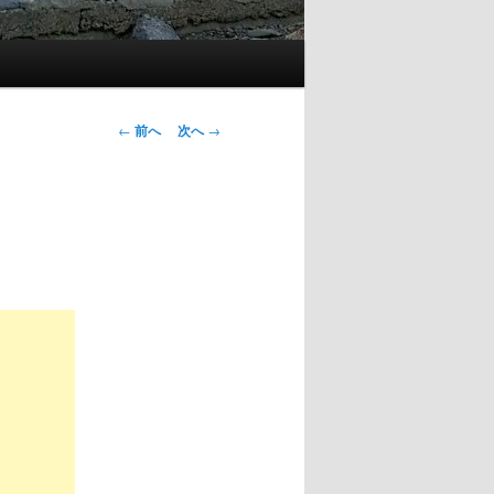
投
←
前へ
次へ
→
稿
ナ
ビ
ゲ
ー
シ
ョ
ン