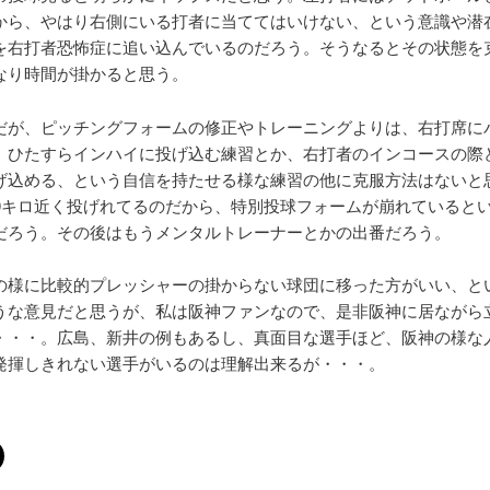
から、やはり右側にいる打者に当ててはいけない、という意識や潜
を右打者恐怖症に追い込んでいるのだろう。そうなるとその状態を
なり時間が掛かると思う。
だが、ピッチングフォームの修正やトレーニングよりは、右打席に
、ひたすらインハイに投げ込む練習とか、右打者のインコースの際
げ込める、という自信を持たせる様な練習の他に克服方法はないと
60キロ近く投げれてるのだから、特別投球フォームが崩れていると
だろう。その後はもうメンタルトレーナーとかの出番だろう。
の様に比較的プレッシャーの掛からない球団に移った方がいい、と
うな意見だと思うが、私は阪神ファンなので、是非阪神に居ながら
・・・。広島、新井の例もあるし、真面目な選手ほど、阪神の様な
発揮しきれない選手がいるのは理解出来るが・・・。