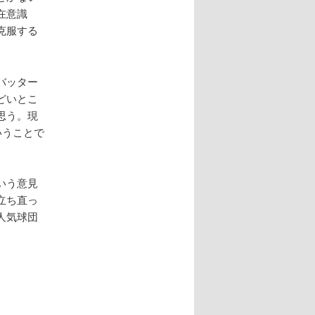
在意識
克服する
バッター
どいとこ
思う。現
いうことで
いう意見
立ち直っ
人気球団