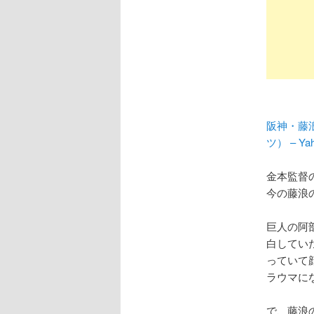
阪神・藤
ツ） – Y
金本監督
今の藤浪
巨人の阿
白してい
っていて
ラウマに
で、藤浪