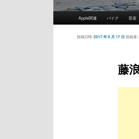
メ
Apple関連
バイク
音楽
イ
ン
メ
投稿日時:
2017 年 8 月 17 日
投稿者:
ニ
ュ
ー
藤