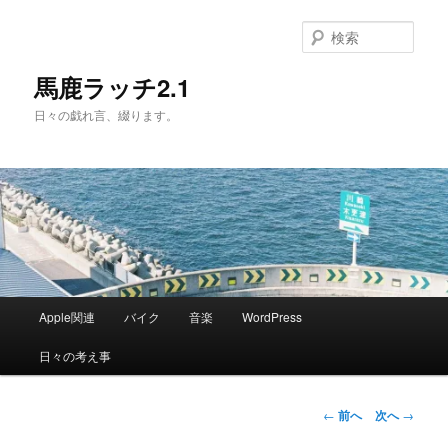
メ
イ
検
ン
索
コ
馬鹿ラッチ2.1
ン
日々の戯れ言、綴ります。
テ
ン
ツ
へ
移
動
メ
Apple関連
バイク
音楽
WordPress
イ
ン
日々の考え事
メ
ニ
ュ
投
←
前へ
次へ
→
ー
稿