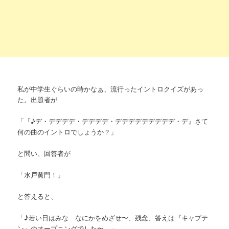
私が中学生ぐらいの時かなぁ、流行ったイントロクイズがあっ
た。出題者が
「『♪デ・デデデデ・デデデデ・デデデデデデデデデ・デ』さて
何の曲のイントロでしょうか？」
と問い、回答者が
「水戸黄門！」
と答えると、
「♪若い日はみな なにかをめざせ〜、残念、答えは『キャプテ
ン』のオープニングでした〜。」