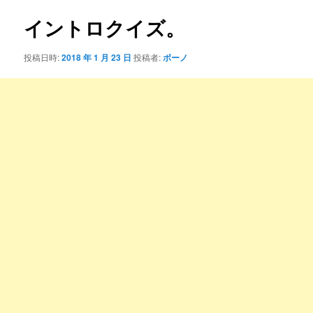
ナ
ビ
イントロクイズ。
ゲ
ー
投稿日時:
2018 年 1 月 23 日
投稿者:
ボーノ
シ
ョ
ン