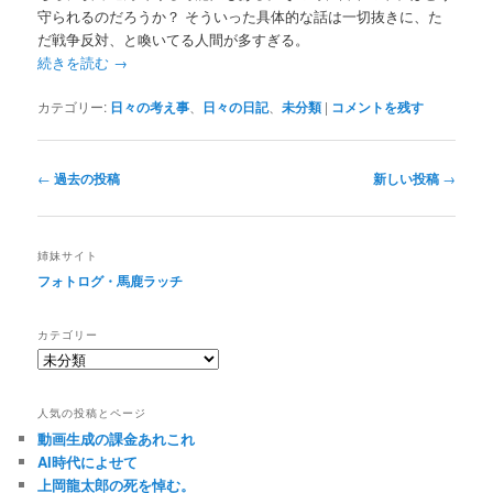
守られるのだろうか？ そういった具体的な話は一切抜きに、た
だ戦争反対、と喚いてる人間が多すぎる。
続きを読む
→
カテゴリー:
日々の考え事
、
日々の日記
、
未分類
|
コメントを残す
投
←
過去の投稿
新しい投稿
→
稿
ナ
ビ
姉妹サイト
ゲ
フォトログ・馬鹿ラッチ
ー
シ
カテゴリー
ョ
ン
人気の投稿とページ
動画生成の課金あれこれ
AI時代によせて
上岡龍太郎の死を悼む。