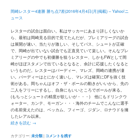
岡崎レスター4連勝 勝ち点7差(2016年4月4日(月)掲載) – Yahoo!ニ
ュース
レスターの試合は面白い。私はサッカーにあまり詳しくないか
ら、最初は岡崎見る目的で見てたんだが、プレミアリーグの試合
は展開が速い、当たりが激しい、そしてパス、シュートが正確
で、岡崎が出ていない試合でも正直見ていて楽しい。そんなプレ
ミアリーグの中でも初優勝を狙うレスター、しかもFWとして岡
崎がほぼスタメンで出ているとなると、余計に応援したくなると
いうものだ。レスターはバーディー、マレズ、岡崎の連携が凄
い。バーディーはとにかく速いし、マレズは確実にDFを抜く技
術がある。岡ちゃんはオフ・ザ・ボールの動きがいいから、先の
二人をフリーにするし、自身にもいいところでボールが来る。
(もちっとシュートの精度が欲しいが・・・) 他にもドリンクウ
ォーター、カンテ、モーガン・・・海外のチームでこんなに選手
の名前覚えたのは、ベッカム、フィーゴ、ジダン、ロナウドを擁
したレアル以来。
続きを読む
→
カテゴリー:
未分類
|
コメントを残す