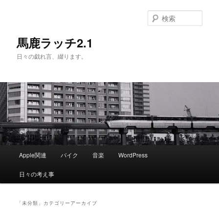
メ
サ
イ
ブ
検
ン
コ
索
コ
ン
馬鹿ラッチ2.1
ン
テ
日々の戯れ言、綴ります。
テ
ン
ン
ツ
ツ
へ
へ
移
移
動
動
メ
Apple関連
バイク
音楽
WordPress
イ
ン
日々の考え事
メ
ニ
ュ
「
未分類
」カテゴリーアーカイブ
ー