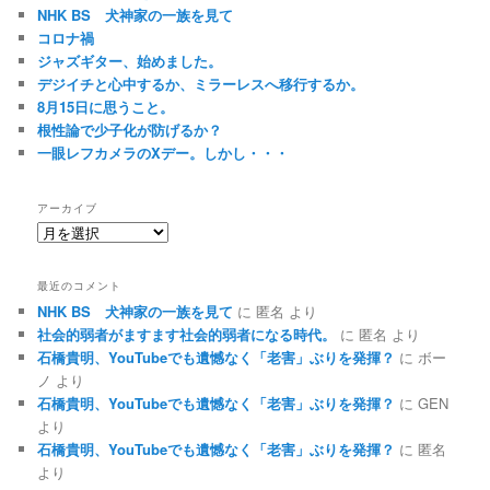
NHK BS 犬神家の一族を見て
コロナ禍
ジャズギター、始めました。
デジイチと心中するか、ミラーレスへ移行するか。
8月15日に思うこと。
根性論で少子化が防げるか？
一眼レフカメラのXデー。しかし・・・
アーカイブ
ア
ー
カ
最近のコメント
イ
NHK BS 犬神家の一族を見て
に
匿名
より
ブ
社会的弱者がますます社会的弱者になる時代。
に
匿名
より
石橋貴明、YouTubeでも遺憾なく「老害」ぶりを発揮？
に
ボー
ノ
より
石橋貴明、YouTubeでも遺憾なく「老害」ぶりを発揮？
に
GEN
より
石橋貴明、YouTubeでも遺憾なく「老害」ぶりを発揮？
に
匿名
より