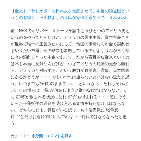
【全文】「わしが多くの日本人を覚醒させて、本当の独立国とい
うものを築く」〜小林よしのり氏が安保問題で会見 – BLOGOS
前、NHKでオリバー・ストーンが語るもうひとつのアメリカ史と
いうのをやってたんだけど、アメリカの民主主義、資本主義こそ
が世界で唯一の正義みたいにして、他国の事情なんか全く斟酌せ
ずやりたい放題。その結果を象徴しているのがよしりんが言う様
に今の混乱しきった中東であって、だから盲目的な従米というの
は私も本当に反対なんだけど、いざアメリカの庇護の元から離れ
る、アメリカと対峙する、という胆力が政治家、官僚、日本国民
にあるかどうか・・・でもいずれは通らないといけない道だと思
う。いつまでも”子供”のままでいい、というなら、それもそれだ
が、その場合は、”親”が何をしようと従わなければならない。そ
して”親”が恨まれる状況になれば”子”も恨まれる・・・逆にそう
いった一蓮托生の運命を受け入れる覚悟を持たなければならな
い。どちらにせよ、覚悟がいる訳で、もう脳天気に”戦争反
対！”とだけお題目的に叫んでればいい時代ではなくなったと思
う。
カテゴリー:
未分類
|
コメントを残す