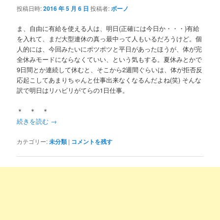
投稿日時:
2016 年 5 月 6 日
投稿者:
ボーノ
ま、自由に有給を使える人は、明日(正確には今日か・・・)有給
を入れて、まだ大型連休の真っ最中って人もいるだろうけど。個
人的には、今回みたいにポツポツと平日があったほうが、体が完
全休みモードにならなくていい、という気もする。夏休みとかで
9日間とか連続して休むと、そこから2週間ぐらいは、体が拒否反
応起こしてあまりちゃんと仕事出来なくなるんだよね(笑) そんな
訳で明日はリハビリがてらの1日仕事。
＊ ＊ ＊
続きを読む
→
カテゴリー:
未分類
|
コメントを残す