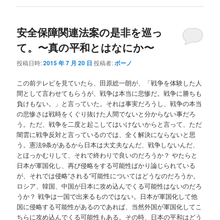
安全保障関連法案の是非を巡っ
て。〜真の平和とはなにか〜
投稿日時:
2015 年 7 月 20 日
投稿者:
ボーノ
この前テレビを見ていたら、田原総一朗が、「戦争を体験した人
間として言わせてもらうが、戦争は本当に悲惨だ。戦争に勝ちも
負けもない。」と言っていた。それは事実だろうし、戦争の本当
の悲惨さは戦時をくぐり抜けた人間でないと分からない事だろ
う。ただ、戦争を二度と起こしてはいけないからと言って、ただ
闇雲に戦争反対と言っているのでは、全く解決にならないと思
う。憲法9条があるから日本は大丈夫なんだ、戦争しないんだ、
とほっかむりして、それで終わりで良いのだろうか？ やたらと
日本が軍国化し、再び侵略をする可能性ばかり論じられている
が、それでは侵略”される”可能性についてはどうなのだろうか。
ロシア、韓国、中国が日本に攻め込んでくる可能性はないのだろ
うか？ 戦争は一国で出来るものではない。日本が軍国化して他
国に侵略する可能性があるのであれば、当然外国が軍国化してこ
ちらに攻め込んでくる可能性もある。その時、日本の平和はどう