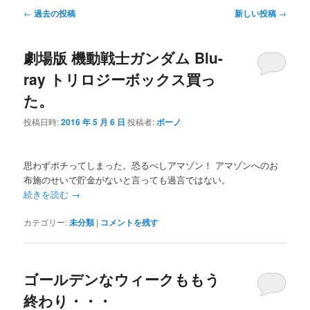
投
←
過去の投稿
新しい投稿
→
稿
ナ
劇場版 機動戦士ガンダム Blu-
ビ
ゲ
ray トリロジーボックス買っ
ー
た。
シ
ョ
投稿日時:
2016 年 5 月 6 日
投稿者:
ボーノ
ン
思わずポチってしまった。恐るべしアマゾン！ アマゾンへのお
布施のせいで貯金がないと言っても過言ではない。
続きを読む
→
カテゴリー:
未分類
|
コメントを残す
ゴールデンなウィークももう
終わり・・・