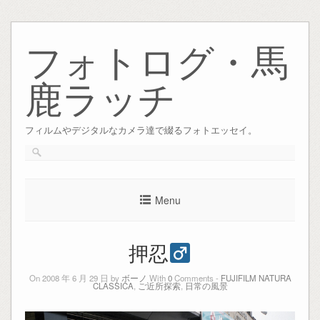
Skip
to
フォトログ・馬
content
鹿ラッチ
フィルムやデジタルなカメラ達で綴るフォトエッセイ。
Menu
押忍
On 2008 年 6 月 29 日 by
ボーノ
With
0
Comments -
FUJIFILM NATURA
CLASSICA
,
ご近所探索
,
日常の風景