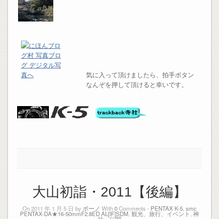
気に入って頂けましたら、拍手ボタン
なんぞを押して頂けると幸いです。
大山初詣・2011【後編】
On 2011 年 1 月 5 日 by
ボーノ
With
0
Comments -
PENTAX K-5
,
smc
PENTAX-DA★16-50mmF2.8ED AL[IF]SDM
,
観光、旅行、イベント
,
神
社、仏閣