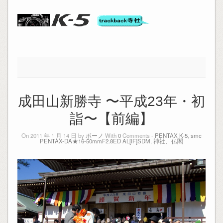
成田山新勝寺 〜平成23年・初
詣〜【前編】
On 2011 年 1 月 14 日 by
ボーノ
With
0
Comments -
PENTAX K-5
,
smc
PENTAX-DA★16-50mmF2.8ED AL[IF]SDM
,
神社、仏閣