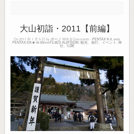
大山初詣・2011【前編】
On 2011 年 1 月 5 日 by
ボーノ
With
2
Comments -
PENTAX K-5
,
smc
PENTAX-DA★16-50mmF2.8ED AL[IF]SDM
,
観光、旅行、イベント
,
神
社、仏閣