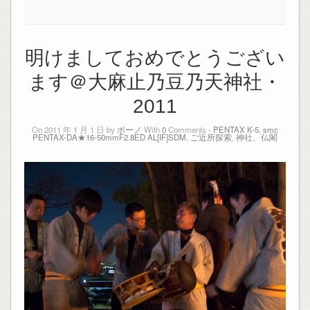
明けましておめでとうござい
ます＠大麻止乃豆乃天神社・
2011
On 2011 年 1 月 1 日 by
ボーノ
With
0
Comments -
PENTAX K-5
,
smc
PENTAX-DA★16-50mmF2.8ED AL[IF]SDM
,
ご近所探索
,
神社、仏閣