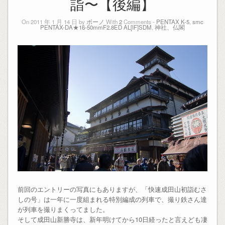
詣〜【後編】
On 2011 年 1 月 14 日 by
ボーノ
With
2
Comments -
PENTAX K-5
,
smc
PENTAX-DA★16-50mmF2.8ED AL[IF]SDM
,
神社、仏閣
前回のエントリーの写真にもありますが、「快速成田山初詣むさ
しの号」は一年に一度組まれる特別編成の列車で、撮り鉄さん達
が列車を撮りまくってました。
そして成田山新勝寺は、新年明けてから10日経ったと言えども凄