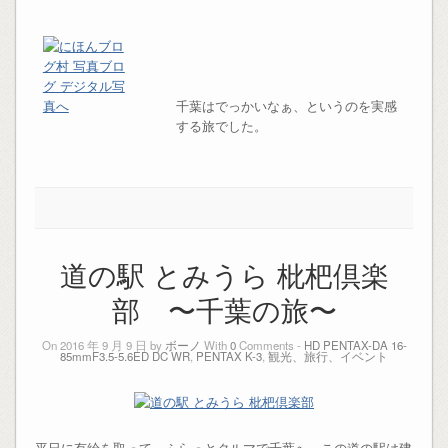
千葉はでっかいなぁ、というのを実感
する旅でした。
道の駅 とみうら 枇杷倶楽
部 〜千葉の旅〜
On 2016 年 9 月 9 日 by
ボーノ
With
0
Comments -
HD PENTAX-DA 16-
85mmF3.5-5.6ED DC WR
,
PENTAX K-3
,
観光、旅行、イベント
平日に有給を取って、ふらっとクルマで千葉へ。この道の駅は建