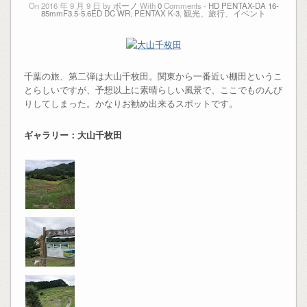
On 2016 年 9 月 9 日 by
ボーノ
With
0
Comments -
HD PENTAX-DA 16-
85mmF3.5-5.6ED DC WR
,
PENTAX K-3
,
観光、旅行、イベント
千葉の旅、第二弾は大山千枚田。関東から一番近い棚田というこ
とらしいですが、予想以上に素晴らしい風景で、ここでものんび
りしてしまった。かなりお勧め出来るスポットです。
ギャラリー：大山千枚田