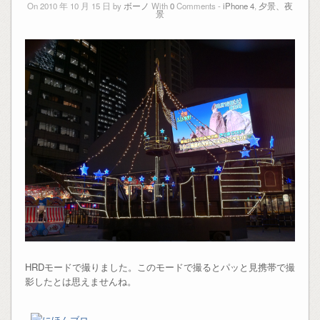
On 2010 年 10 月 15 日 by
ボーノ
With
0
Comments -
iPhone 4
,
夕景、夜
景
HRDモードで撮りました。このモードで撮るとパッと見携帯で撮
影したとは思えませんね。