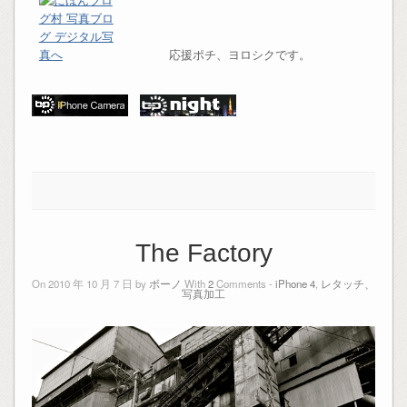
応援ポチ、ヨロシクです。
The Factory
On 2010 年 10 月 7 日 by
ボーノ
With
2
Comments -
iPhone 4
,
レタッチ、
写真加工