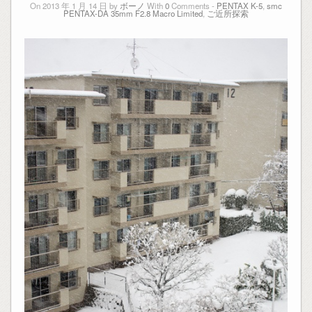
On 2013 年 1 月 14 日 by
ボーノ
With
0
Comments -
PENTAX K-5
,
smc
PENTAX-DA 35mm F2.8 Macro Limited
,
ご近所探索