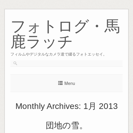
Skip
to
フォトログ・馬
content
鹿ラッチ
フィルムやデジタルなカメラ達で綴るフォトエッセイ。
Menu
Monthly Archives:
1月 2013
団地の雪。