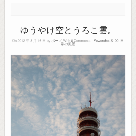
ゆうやけ空とうろこ雲。
On 2012 年 8 月 16 日 by
ボーノ
With
0
Comments -
Powershot S100
,
日
常の風景