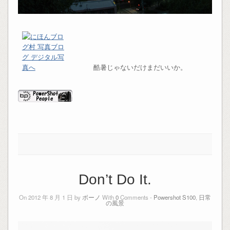
酷暑じゃないだけまだいいか。
Don’t Do It.
On 2012 年 8 月 1 日 by
ボーノ
With
0
Comments -
Powershot S100
,
日常
の風景