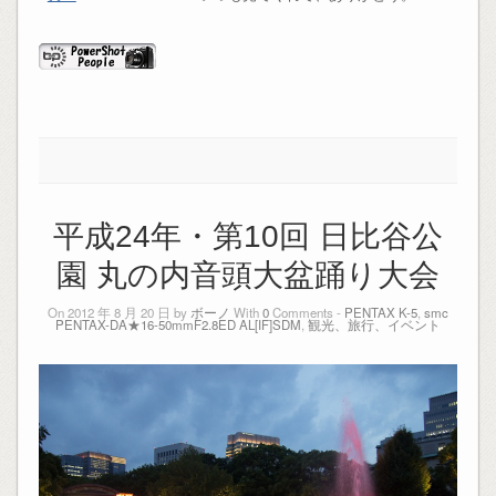
平成24年・第10回 日比谷公
園 丸の内音頭大盆踊り大会
On 2012 年 8 月 20 日 by
ボーノ
With
0
Comments -
PENTAX K-5
,
smc
PENTAX-DA★16-50mmF2.8ED AL[IF]SDM
,
観光、旅行、イベント