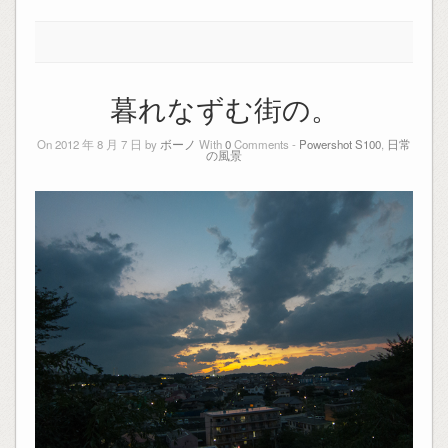
暮れなずむ街の。
On 2012 年 8 月 7 日 by
ボーノ
With
0
Comments -
Powershot S100
,
日常
の風景