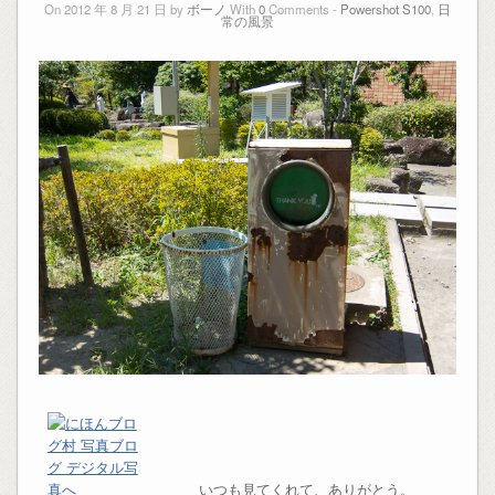
On 2012 年 8 月 21 日 by
ボーノ
With
0
Comments -
Powershot S100
,
日
常の風景
いつも見てくれて、ありがとう。