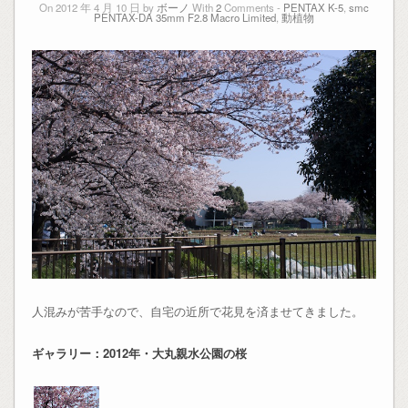
On 2012 年 4 月 10 日 by
ボーノ
With
2
Comments -
PENTAX K-5
,
smc
PENTAX-DA 35mm F2.8 Macro Limited
,
動植物
人混みが苦手なので、自宅の近所で花見を済ませてきました。
ギャラリー：2012年・大丸親水公園の桜