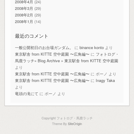
2008年4月
(24)
2008年3月
(29)
2008年2月
(29)
2008年1月
(14)
最近のコメント
一般公開初日のお台場ガンダム。
に
binance konto
より
東京駅舎 from KITTE 空中庭園 〜広角編〜
に
フォトログ・
馬鹿ラッチ» Blog Archive » 東京駅舎 from KITTE 空中庭園
より
東京駅舎 from KITTE 空中庭園 〜広角編〜
に
ボーノ
より
東京駅舎 from KITTE 空中庭園 〜広角編〜
に
Inagy Taka
より
竜頭の滝にて
に
ボーノ
より
Copyright フォトログ・馬鹿ラッチ
Theme By
SiteOrigin