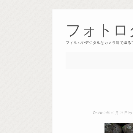
Skip
to
フォトロ
content
フィルムやデジタルなカメラ達で綴る
On 2012 年 10 月 27 日 by