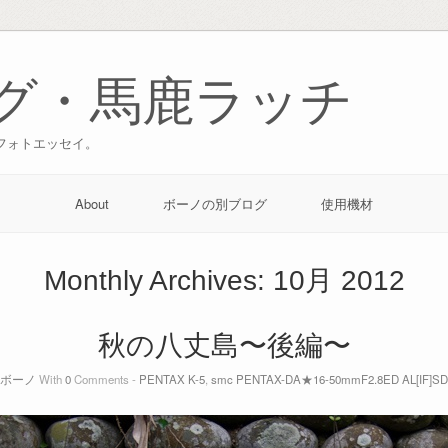
グ・馬鹿ラッチ
フォトエッセイ。
About
ボーノの別ブログ
使用機材
Monthly Archives:
10月 2012
秋の八丈島〜後編〜
ボーノ
With
0
Comments -
PENTAX K-5
,
smc PENTAX-DA★16-50mmF2.8ED AL[IF]S