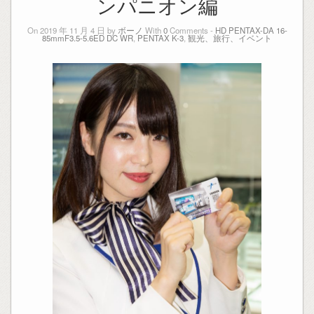
ンパニオン編
On 2019 年 11 月 4 日 by
ボーノ
With
0
Comments -
HD PENTAX-DA 16-
85mmF3.5-5.6ED DC WR
,
PENTAX K-3
,
観光、旅行、イベント