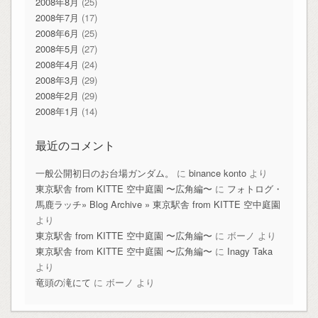
2008年8月
(25)
2008年7月
(17)
2008年6月
(25)
2008年5月
(27)
2008年4月
(24)
2008年3月
(29)
2008年2月
(29)
2008年1月
(14)
最近のコメント
一般公開初日のお台場ガンダム。
に
binance konto
より
東京駅舎 from KITTE 空中庭園 〜広角編〜
に
フォトログ・
馬鹿ラッチ» Blog Archive » 東京駅舎 from KITTE 空中庭園
より
東京駅舎 from KITTE 空中庭園 〜広角編〜
に
ボーノ
より
東京駅舎 from KITTE 空中庭園 〜広角編〜
に
Inagy Taka
より
竜頭の滝にて
に
ボーノ
より