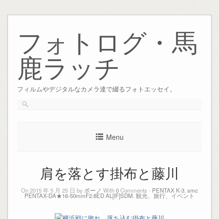
Skip
to
フォトログ・馬
content
鹿ラッチ
フィルムやデジタルなカメラ達で綴るフォトエッセイ。
Menu
肩を落とす掛布と藤川
On 2015 年 5 月 25 日 by
ボーノ
With
0
Comments -
PENTAX K-3
,
smc
PENTAX-DA★16-50mmF2.8ED AL[IF]SDM
,
観光、旅行、イベント