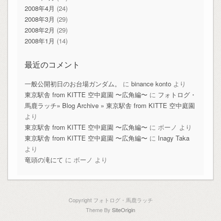
2008年4月
(24)
2008年3月
(29)
2008年2月
(29)
2008年1月
(14)
最近のコメント
一般公開初日のお台場ガンダム。
に
binance konto
より
東京駅舎 from KITTE 空中庭園 〜広角編〜
に
フォトログ・
馬鹿ラッチ» Blog Archive » 東京駅舎 from KITTE 空中庭園
より
東京駅舎 from KITTE 空中庭園 〜広角編〜
に
ボーノ
より
東京駅舎 from KITTE 空中庭園 〜広角編〜
に
Inagy Taka
より
竜頭の滝にて
に
ボーノ
より
Copyright フォトログ・馬鹿ラッチ
Theme By
SiteOrigin