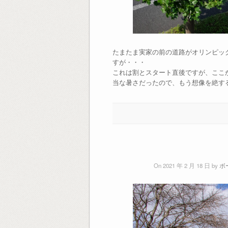
たまたま実家の前の道路がオリンピッ
すが・・・
これは割とスタート直後ですが、ここか
当な暑さだったので、もう想像を絶す
On 2021 年 2 月 18 日 by
ボ