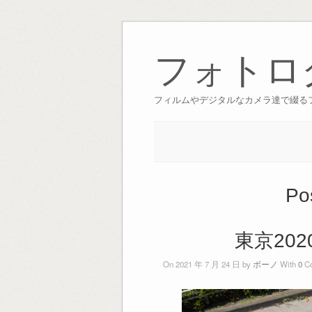
Skip
to
フォトロ
content
フィルムやデジタルなカメラ達で綴る
Po
東京20
On 2021 年 7 月 24 日 by
ボーノ
With
0
Co