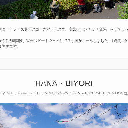
クロードレース男子のコースだったので、実家ベランダより撮影。もうちょ
ら約6時間後、富士スピードウェイにて選手達がゴールしました。6時間、約2
る世界です。
HANA・BIYORI
ーノ
With
0
Comments -
HD PENTAX-DA 16-85mmF3.5-5.6ED DC WR
,
PENTAX K-3
,
観