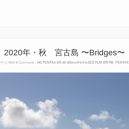
2020年・秋 宮古島 〜Bridges〜
ボーノ
With
0
Comments -
HD PENTAX-DA 55-300mmF4.5-6.3ED PLM WR RE
,
PENTAX 