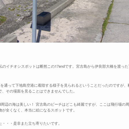
私のイチオシスポットは断然この17endです。宮古島から伊良部大橋を渡っ
機が真上を通って下地島空港に着陸する様子を見られるということだったのですが
で、その場面を見ることはできませんでした。
nd周辺の海は美しい！ 宮古島のビーチはどこも綺麗ですが、ここは飛行場の
物が全くなく、本当に絵になるスポットです。
た・・・是非また立ち寄りたいです。