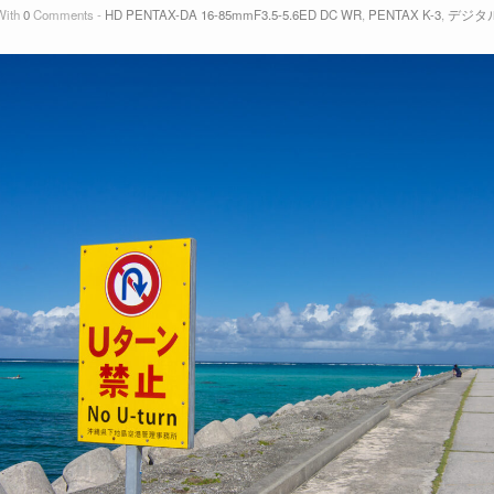
ith
0
Comments -
HD PENTAX-DA 16-85mmF3.5-5.6ED DC WR
,
PENTAX K-3
,
デジタ