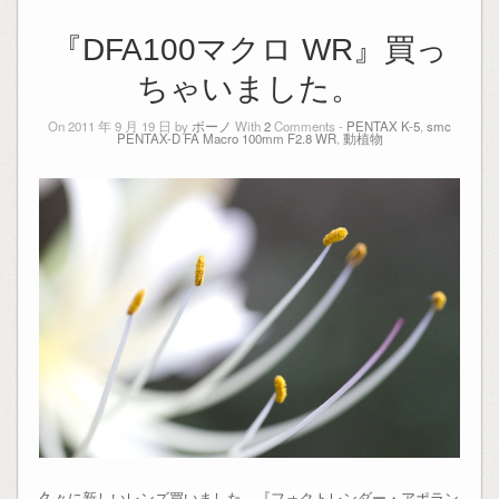
『DFA100マクロ WR』買っ
ちゃいました。
On 2011 年 9 月 19 日 by
ボーノ
With
2
Comments -
PENTAX K-5
,
smc
PENTAX-D FA Macro 100mm F2.8 WR
,
動植物
久々に新しいレンズ買いました。『フォクトレンダー・アポラン