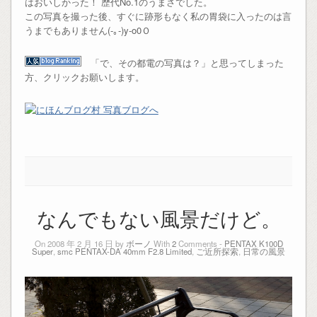
はおいしかった！ 歴代No.1のうまさでした。
この写真を撮った後、すぐに跡形もなく私の胃袋に入ったのは言
うまでもありません(-｡-)y-o0Ｏ
「で、その都電の写真は？」と思ってしまった
方、クリックお願いします。
なんでもない風景だけど。
On 2008 年 2 月 16 日 by
ボーノ
With
2
Comments -
PENTAX K100D
Super
,
smc PENTAX-DA 40mm F2.8 Limited
,
ご近所探索
,
日常の風景