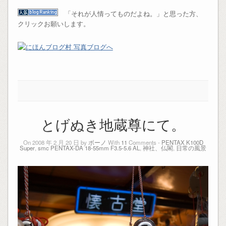
「それが人情ってものだよね。」と思った方、
クリックお願いします。
とげぬき地蔵尊にて。
On 2008 年 2 月 20 日 by
ボーノ
With
11
Comments -
PENTAX K100D
Super
,
smc PENTAX-DA 18-55mm F3.5-5.6 AL
,
神社、仏閣
,
日常の風景