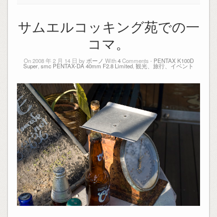
サムエルコッキング苑での一
コマ。
On 2008 年 2 月 14 日 by
ボーノ
With
4
Comments -
PENTAX K100D
Super
,
smc PENTAX-DA 40mm F2.8 Limited
,
観光、旅行、イベント