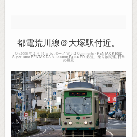
都電荒川線＠大塚駅付近。
On 2008 年 2 月 19 日 by
ボーノ
With
2
Comments -
PENTAX K100D
Super
,
smc PENTAX-DA 50-200mm F4-5.6 ED
,
鉄道、乗り物関連
,
日常
の風景