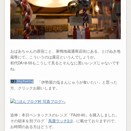
おばあちゃんの原宿こと、巣鴨地蔵通商店街にある、とげぬき地
蔵尊にて。こういうのは露店というんでしょうか。
初代DA18-55もこうして見るとそんなに悪いレンズじゃないです
ね。
「伊勢屋の塩まんじゅうが食いたい」と思った
方、クリックお願いします。
追伸：本日ペンタックスのレンズ「FA20-90」を購入しました。
その顛末を別ブログ「
馬鹿ラッチ2.0
」に載せておりますので、
お時間のある方はどうぞ。