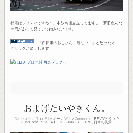
都電はプリティですね〜。本数も相当走ってますし、新旧色んな
車両があって見ていて飽きないです。
「自転車のおじさん、危ない！」と思った方、
クリックお願いします。
およげたいやきくん。
On 2008 年 2 月 18 日 by
ボーノ
With
2
Comments -
PENTAX K100D
Super
,
smc PENTAX-DA 18-55mm F3.5-5.6 AL
,
日常の風景