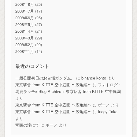
2008年8月
(25)
2008年7月
(17)
2008年6月
(25)
2008年5月
(27)
2008年4月
(24)
2008年3月
(29)
2008年2月
(29)
2008年1月
(14)
最近のコメント
一般公開初日のお台場ガンダム。
に
binance konto
より
東京駅舎 from KITTE 空中庭園 〜広角編〜
に
フォトログ・
馬鹿ラッチ» Blog Archive » 東京駅舎 from KITTE 空中庭園
より
東京駅舎 from KITTE 空中庭園 〜広角編〜
に
ボーノ
より
東京駅舎 from KITTE 空中庭園 〜広角編〜
に
Inagy Taka
より
竜頭の滝にて
に
ボーノ
より