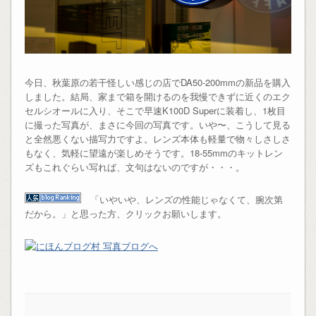
今日、秋葉原の若干怪しい感じの店でDA50-200mmの新品を購入
しました。結局、家まで箱を開けるのを我慢できずに近くのエク
セルシオールに入り、そこで早速K100D Superに装着し、1枚目
に撮った写真が、まさに今回の写真です。いや〜、こうして見る
と全然悪くない描写力ですよ。レンズ本体も軽量で物々しさしさ
もなく、気軽に望遠が楽しめそうです。18-55mmのキットレン
ズもこれぐらい写れば、文句はないのですが・・・。
「いやいや、レンズの性能じゃなくて、腕次第
だから。」と思った方、クリックお願いします。