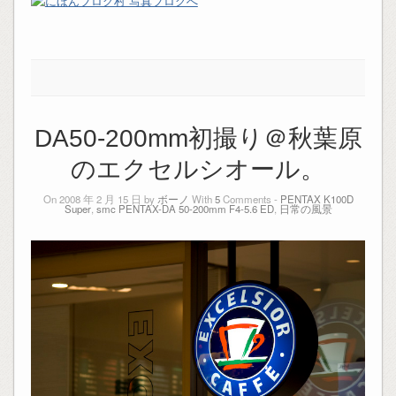
DA50-200mm初撮り＠秋葉原
のエクセルシオール。
On 2008 年 2 月 15 日 by
ボーノ
With
5
Comments -
PENTAX K100D
Super
,
smc PENTAX-DA 50-200mm F4-5.6 ED
,
日常の風景