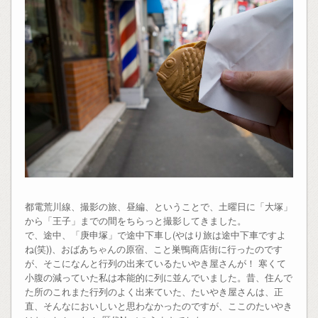
都電荒川線、撮影の旅、昼編、ということで、土曜日に「大塚」
から「王子」までの間をちらっと撮影してきました。
で、途中、「庚申塚」で途中下車し(やはり旅は途中下車ですよ
ね(笑))、おばあちゃんの原宿、こと巣鴨商店街に行ったのです
が、そこになんと行列の出来ているたいやき屋さんが！ 寒くて
小腹の減っていた私は本能的に列に並んでいました。昔、住んで
た所のこれまた行列のよく出来ていた、たいやき屋さんは、正
直、そんなにおいしいと思わなかったのですが、ここのたいやき