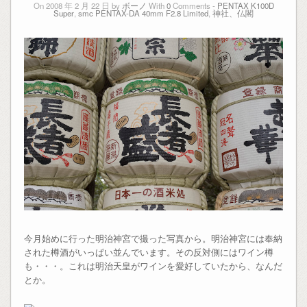
On 2008 年 2 月 22 日 by
ボーノ
With
0
Comments -
PENTAX K100D
Super
,
smc PENTAX-DA 40mm F2.8 Limited
,
神社、仏閣
今月始めに行った明治神宮で撮った写真から。明治神宮には奉納
された樽酒がいっぱい並んでいます。その反対側にはワイン樽
も・・・。これは明治天皇がワインを愛好していたから、なんだ
とか。