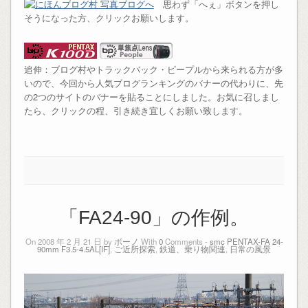
思わず「へぇ」ボタンを押し
そうになった方、クリックお願いします。
追伸：ブログ村やトラックバック・ピープルから来られる方が多
いので、今回から人気ブログランキングのバナーの代わりに、先
の2つのサイトのバナーを貼ることにしました。お気に召しまし
たら、クリックの程、引き続き宜しくお願い致します。
「FA24-90」の作例。
On 2008 年 2 月 21 日 by
ボーノ
With
0
Comments -
smc PENTAX-FA 24-
90mm F3.5-4.5AL[IF]
,
ご近所探索
,
鉄道、乗り物関連
,
日常の風景